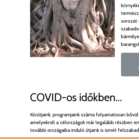
környékén
természe
sorozat 
szabadon
bármily
barangol
COVID-os időkben...
Körútjaink, programjaink száma folyamatosan bővül 
amelyeknél a célországok már legalább részben enged
további országaiba induló útjaink is ismét felszabad