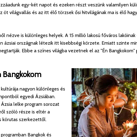
zzáadunk egy-két napot és ezeken részt veszünk valamilyen kül
 öt világvallás és az itt élő törzsek ősi hitvilágának ma is élő hag
 nézve is különleges helyek. A 15 millió lakosú főváros lakóinak 
 ázsiai országnak létezik itt kisebbségi körzete. Emiatt szinte m
egtartják. Ebbe a színes világba vezetnek el az "Én Bangkokom" 
n Bangkokom
 kultúrája nagyon különleges és
mpontból egyedi Ázsiában.
 Ázsia lelke program sorozat
ől szóló része is eltér a
 körutas szerkezettől.
 programban Bangkok és