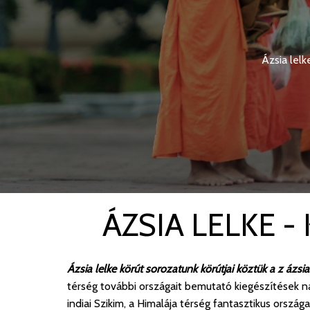
Ázsia lel
ÁZSIA LELKE 
Ázsia lelke körút sorozatunk körútjai köztük a z ázsi
térség további országait bemutató kiegészítések n
indiai Szikim, a Himalája térség fantasztikus orszá