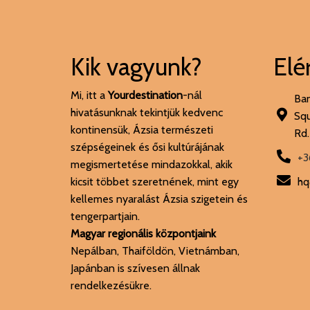
Kik vagyunk?
Elé
Mi, itt a
Yourdestination
-nál
Ban
hivatásunknak tekintjük kedvenc
Squ
kontinensük, Ázsia természeti
Rd.
szépségeinek és ősi kultúrájának
+3
megismertetése mindazokkal, akik
kicsit többet szeretnének, mint egy
hq
kellemes nyaralást Ázsia szigetein és
tengerpartjain.
Magyar regionális központjaink
Nepálban, Thaiföldön, Vietnámban,
Japánban is szívesen állnak
rendelkezésükre.