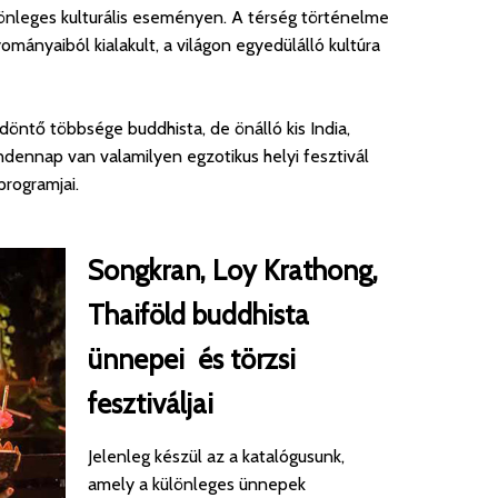
önleges kulturális eseményen. A térség történelme
yományaiból kialakult, a világon egyedülálló kultúra
döntő többsége buddhista, de önálló kis India,
indennap van valamilyen egzotikus helyi fesztivál
programjai.
Songkran, Loy Krathong,
Thaiföld buddhista
ünnepei és törzsi
fesztiváljai
Jelenleg készül az a katalógusunk,
amely a különleges ünnepek