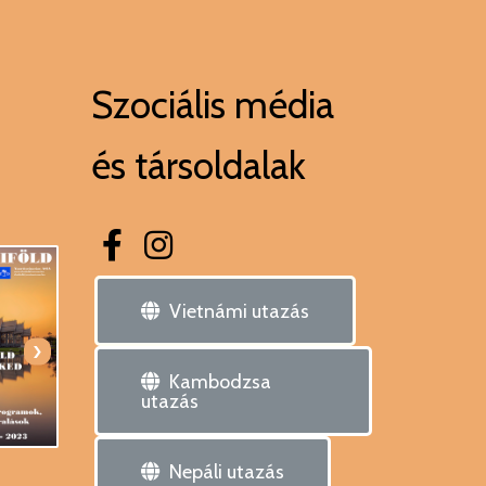
Szociális média
és társoldalak
Vietnámi utazás
›
Kambodzsa
utazás
Nepáli utazás