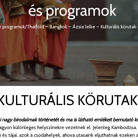
és programok
ke programok
/
Thaiföld – Bangkok – Ázsia lelke – Kulturális köruta
- KULTURÁLIS KÖRUTAK
ai nagy birodalmak történetét és ma is látható emlékeit bemutató kul
agyon különleges helyszínekre vezetnek el. Jelenleg Kambodzsa, 
gai és tájai, azok a csodahelyek, ahova utasaink eljuthatnak ezeke