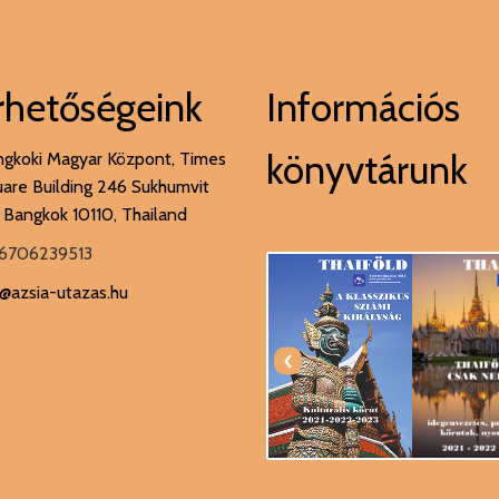
rhetőségeink
Információs
könyvtárunk
gkoki Magyar Központ, Times
are Building 246 Sukhumvit
 Bangkok 10110, Thailand
6706239513
@azsia-utazas.hu
‹