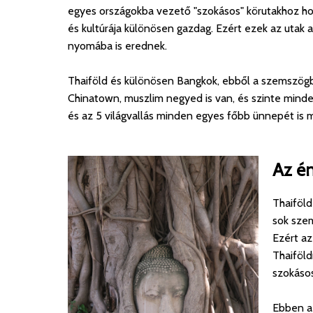
egyes országokba vezető "szokásos" körutakhoz ho
és kultúrája különösen gazdag. Ezért ezek az utak az
nyomába is erednek.
Thaiföld és különösen Bangkok, ebből a szemszögből
Chinatown, muszlim negyed is van, és szinte minden
és az 5 világvallás minden egyes főbb ünnepét is m
Az é
Thaiföld
sok sze
Ezért az
Thaiföldr
szokásos
Ebben a