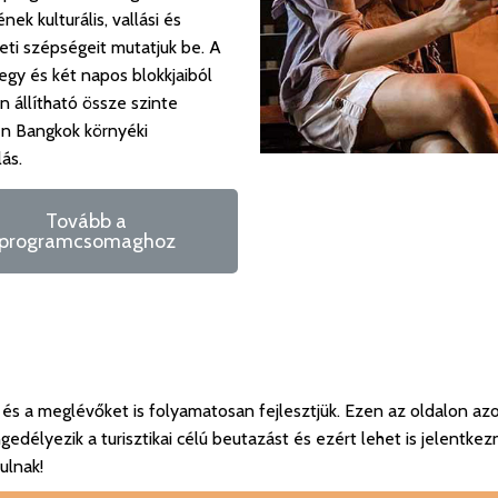
ek kulturális, vallási és
ti szépségeit mutatjuk be. A
egy és két napos blokkjaiból
 állítható össze szinte
en Bangkok környéki
ás.
Tovább a
programcsomaghoz
és a meglévőket is folyamatosan fejlesztjük. Ezen az oldalon az
élyezik a turisztikai célú beutazást és ezért lehet is jelentkezn
ulnak!