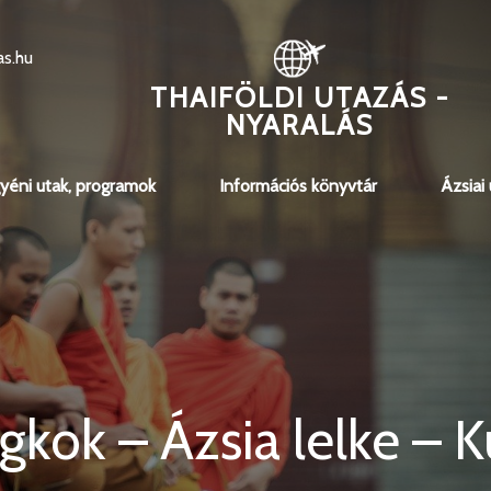
as.hu
THAIFÖLDI UTAZÁS -
NYARALÁS
yéni utak, programok
Információs könyvtár
Ázsiai
kok – Ázsia lelke – K