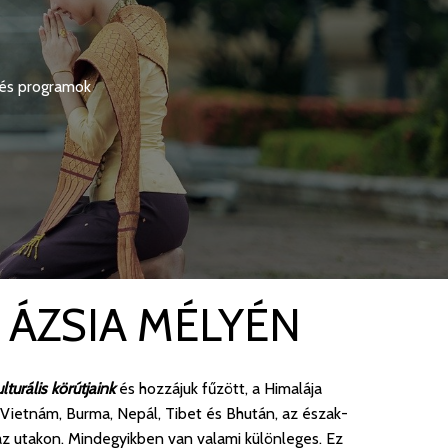
k és programok
 ÁZSIA MÉLYÉN
turális körútjaink
és hozzájuk fűzött, a Himalája
Vietnám, Burma, Nepál, Tibet és Bhután, az észak-
n az utakon. Mindegyikben van valami különleges. Ez