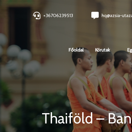
+36706239513
hq@azsia-utaz
Főoldal
Körutak
Eg
Thaiföld – Bang