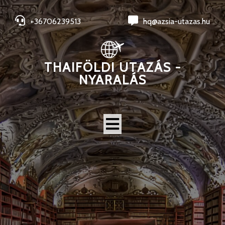
+36706239513
hq@azsia-utazas.hu
THAIFÖLDI UTAZÁS -
NYARALÁS